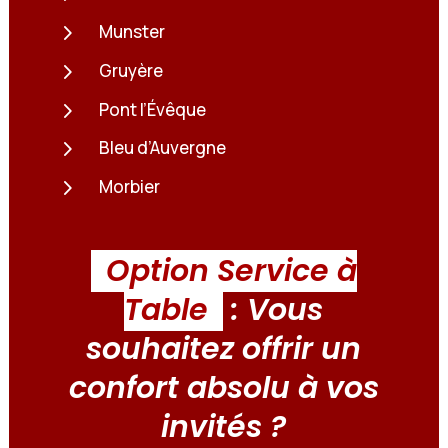
5
Munster
5
Gruyère
5
Pont l’Évêque
5
Bleu d’Auvergne
5
Morbier
Option Service à
Table
: Vous
souhaitez offrir un
confort absolu à vos
invités ?