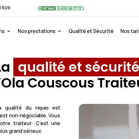
8 609
ns
Nos prestations
Qualité et Sécurité
Nos tari
La
qualité et sécurit
’Ola Couscous Traite
a qualité du repas est
e est non-négociable. Vous
tre traiteur. C’est une
lus grand sérieux.