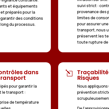
suivi strict : con
nants et équipements
provenance des pr
et préparés pour la
limites de conso
e garantir des conditions
pour assurer une 
u long du processus.
transport, nous u
préservent les t
toute rupture de 
ontrôles dans
Traçabilité
l
Transport
Risques
pés pour garantir la
Nous appliquons 
 le transport :
prévention strict
scrupuleusement 
 prise de température
uelles.
De l’approvisionn