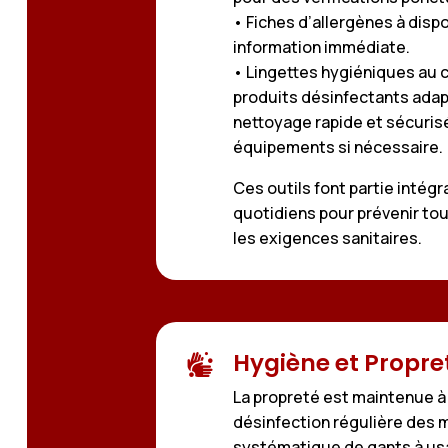
• Fiches d’allergènes à disp
information immédiate.
• Lingettes hygiéniques au 
produits désinfectants adap
nettoyage rapide et sécuris
équipements si nécessaire.
Ces outils font partie intég
quotidiens pour prévenir tou
les exigences sanitaires.
Hygiène et Propre

La propreté est maintenue à
désinfection régulière des m
systématique de gants à usa