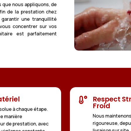
ts que nous appliquons, de
fin de la prestation chez
garantir une tranquillité
 vous concentrer sur vos
itaire est parfaitement
tériel
Respect Str

Froid
bsolue à chaque étape.
Nous maintenons 
de manière
rigoureuse, depui
r de prestation, avec
livraison sur site
 vigilance constante.