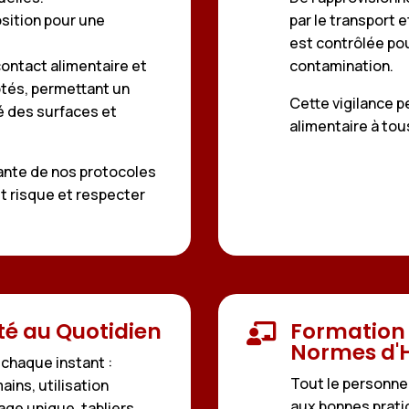
osition pour une
par le transport e
est contrôlée pou
contact alimentaire et
contamination.
tés, permettant un
Cette vigilance p
é des surfaces et
alimentaire à tou
rante de nos protocoles
t risque et respecter
té au Quotidien
Formation 

Normes d'
 chaque instant :
Tout le personne
ains, utilisation
aux bonnes prati
ge unique, tabliers