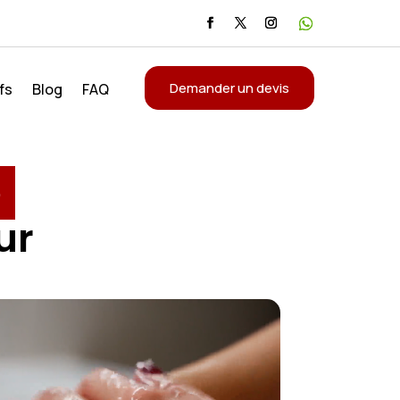
Demander un devis
fs
Blog
FAQ
é
ur