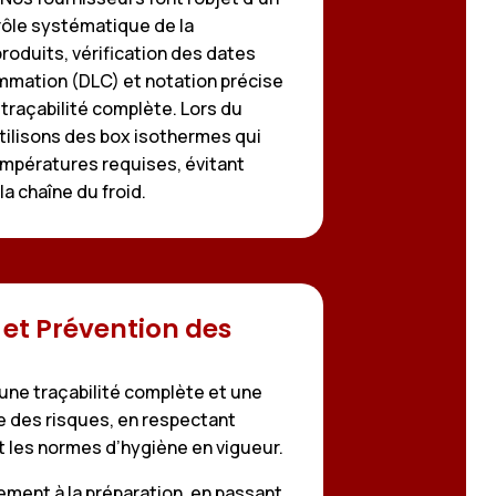
trôle systématique de la
oduits, vérification des dates
mmation (DLC) et notation précise
traçabilité complète. Lors du
tilisons des box isothermes qui
empératures requises, évitant
la chaîne du froid.
 et Prévention des
une traçabilité complète et une
e des risques, en respectant
les normes d’hygiène en vigueur.
ement à la préparation, en passant