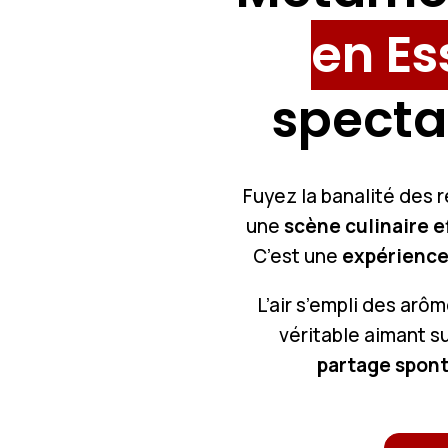
en E
specta
Fuyez la banalité des 
une
scène culinaire 
C’est une
expérience
L’air s’empli des arô
véritable aimant s
partage spon