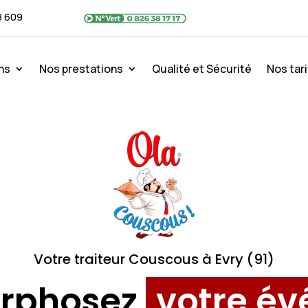
8 609
ns
Nos prestations
Qualité et Sécurité
Nos tari
Votre traiteur Couscous à Evry (91)
rphosez
votre é