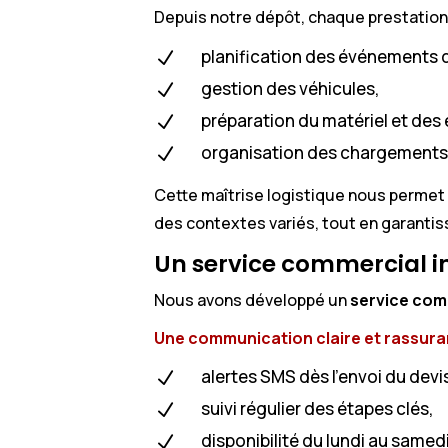
Depuis notre dépôt, chaque prestation 
planification des événements 
N
gestion des véhicules,
N
préparation du matériel et des
N
organisation des chargements
N
Cette maîtrise logistique nous permet 
des contextes variés, tout en garantiss
Un service commercial i
Nous avons développé un
service com
Une communication claire et rassura
alertes SMS dès l’envoi du devi
N
suivi régulier des étapes clés,
N
disponibilité du lundi au samed
N