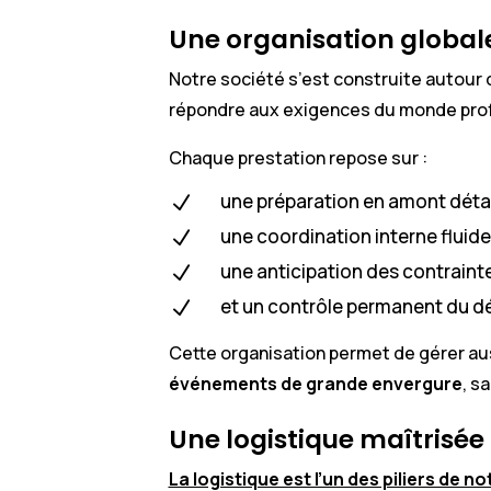
Une organisation globale
Notre société s’est construite autour
répondre aux exigences du monde prof
Chaque prestation repose sur :
une préparation en amont détai
N
une coordination interne fluide
N
une anticipation des contraint
N
et un contrôle permanent du d
N
Cette organisation permet de gérer au
événements de grande envergure
, s
Une logistique maîtrisée
La logistique est l’un des piliers de not