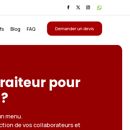
Demander un devis
fs
Blog
FAQ
raiteur pour
 ?
 un menu.
action de vos collaborateurs et