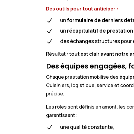
Des outils pour tout anticiper :
un
formulaire de derniers déta
N
un
récapitulatif de prestation 
N
des échanges structurés pour é
N
Résultat :
tout est clair avant notre a
Des équipes engagées, f
Chaque prestation mobilise des
équip
Cuisiniers, logistique, service et coor
précise.
Les rôles sont définis en amont, les co
garantissant :
une qualité constante,
N