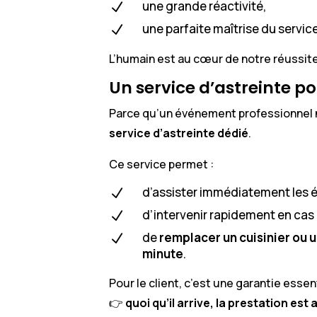
une grande réactivité,
N
une parfaite maîtrise du service
N
L’humain est au cœur de notre réussite
Un service d’astreinte po
Parce qu’un événement professionnel n
service d’astreinte dédié
.
Ce service permet :
d’assister immédiatement les é
N
d’intervenir rapidement en cas 
N
de
remplacer un cuisinier ou 
N
minute
.
Pour le client, c’est une garantie essent
👉
quoi qu’il arrive, la prestation est