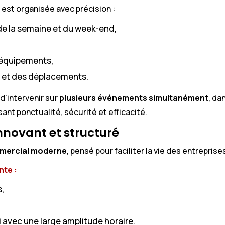
est organisée avec précision :
de la semaine et du week-end,
 équipements,
 et des déplacements.
d’intervenir sur
plusieurs événements simultanément
, da
ant ponctualité, sécurité et efficacité.
nnovant et structuré
mercial moderne
, pensé pour faciliter la vie des entreprise
nte :
s,
i avec une large amplitude horaire.