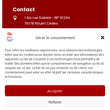
Contact
1 bis rue Sablée –
BP 91294

76178 Rouen Cedex
3 rue Troyon

75017 Paris
Gérer le consentement
01 84 608 609

Pour offrir les meilleures expériences, nous utilisons des technologies
contact@olacouscous.fr
telles que les cookies pour stocker et/ou accéder aux informations des

appareils. Le fait de consentir à ces technologies nous permettra de
traiter des données telles que le comportement de navigation ou les ID
uniques sur ce site. Le fait de ne pas consentir ou de retirer son
consentement peut avoir un effet négatif sur certaines caractéristiques
et fonctions.
© 2013-2026 – Ola Couscous Traiteur
| Site
réalisé par forthcollab.fr |
Agence web Rouen
Accepter
Plan du site
–
Mentions légales
–
CGV
Refuser